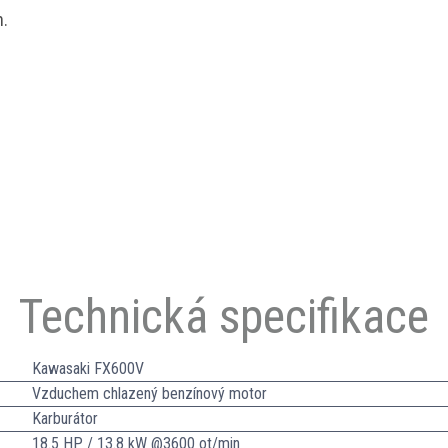
n.
Technická specifikace
Kawasaki FX600V
Vzduchem chlazený benzínový motor
Karburátor
18.5 HP / 13.8 kW @3600 ot/min