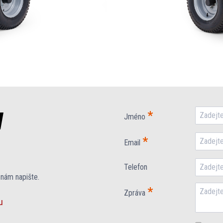
W
*
Jméno
*
Email
Telefon
 nám napište.
*
Zpráva
u