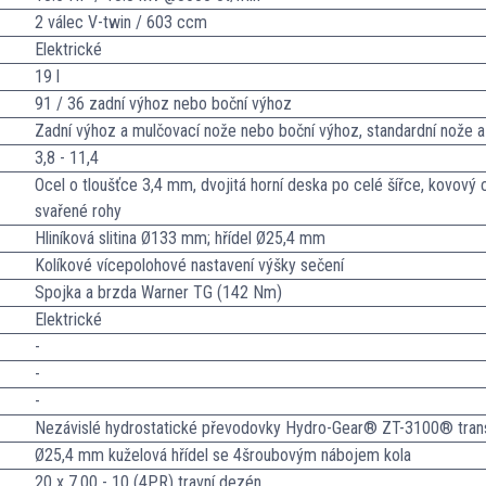
2 válec V-twin / 603 ccm
Elektrické
19 l
91 / 36 zadní výhoz nebo boční výhoz
Zadní výhoz a mulčovací nože nebo boční výhoz, standardní nože a
3,8 - 11,4
Ocel o tloušťce 3,4 mm, dvojitá horní deska po celé šířce, kovový 
svařené rohy
Hliníková slitina Ø133 mm; hřídel Ø25,4 mm
Kolíkové vícepolohové nastavení výšky sečení
Spojka a brzda Warner TG (142 Nm)
Elektrické
-
-
-
Nezávislé hydrostatické převodovky Hydro-Gear® ZT-3100® tran
Ø25,4 mm kuželová hřídel se 4šroubovým nábojem kola
20 x 7.00 - 10 (4PR) travní dezén