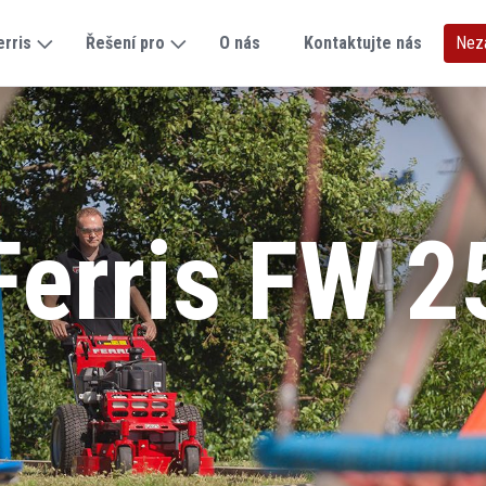
erris
Řešení pro
O nás
Kontaktujte nás
Nez
Ferris FW 2