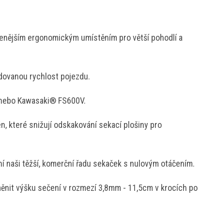
zenějším ergonomickým umístěním pro větší pohodlí a
adovanou rychlost pojezdu.
 nebo Kawasaki® FS600V.
, které snižují odskakování sekací plošiny pro
ání naši těžší, komerční řadu sekaček s nulovým otáčením.
ěnit výšku sečení v rozmezí 3,8mm - 11,5cm v krocích po