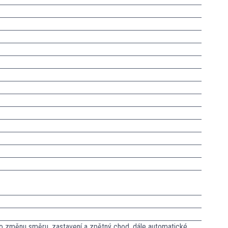
pro změnu směru, zastavení a zpětný chod, dále automatické