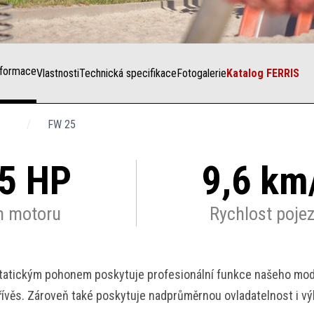
Vlastnosti
Fotogalerie
Katalog FERRIS
FW 25
,5 HP
9,6 km
n motoru
Rychlost poje
atickým pohonem poskytuje profesionální funkce našeho mode
řívěs. Zároveň také poskytuje nadprůměrnou ovladatelnost i výk