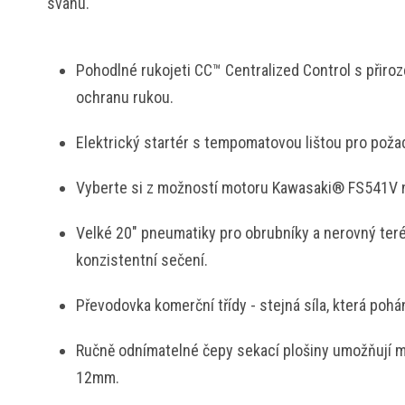
svahu.
Pohodlné rukojeti CC™ Centralized Control s přiro
ochranu rukou.
Elektrický startér s tempomatovou lištou pro pož
Vyberte si z možností motoru Kawasaki® FS541V
Velké 20" pneumatiky pro obrubníky a nerovný terén
konzistentní sečení.
Převodovka komerční třídy - stejná síla, která poh
Ručně odnímatelné čepy sekací plošiny umožňují m
12mm.