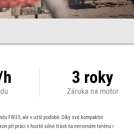
/h
3 roky
zdu
Záruka na motor
lu FW35, ale v užší podobě. Díky své kompaktní
on při práci v husté silné trávě na nerovném terénu i