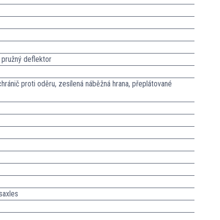
 pružný deflektor
chránič proti oděru, zesílená náběžná hrana, přeplátované
saxles