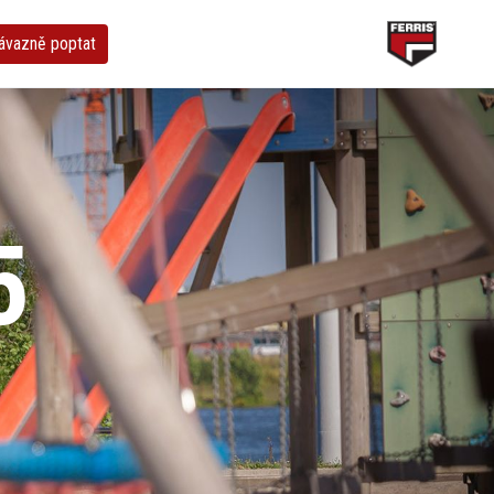
ávazně poptat
5