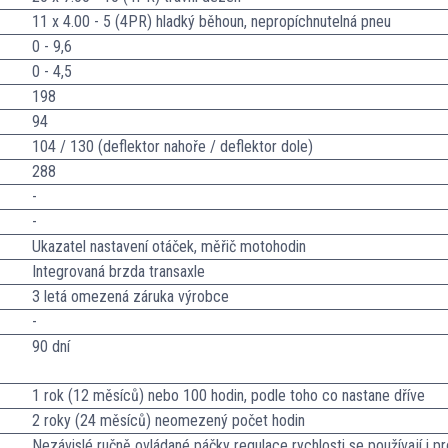
11 x 4.00 - 5 (4PR) hladký běhoun, nepropíchnutelná pneu
0 - 9,6
0 - 4,5
198
94
104 / 130 (deflektor nahoře / deflektor dole)
288
-
-
Ukazatel nastavení otáček, měřič motohodin
Integrovaná brzda transaxle
3 letá omezená záruka výrobce
-
90 dní
1 rok (12 měsíců) nebo 100 hodin, podle toho co nastane dříve
2 roky (24 měsíců) neomezený počet hodin
Nezávislé ručně ovládané páčky regulace rychlosti se používají i 