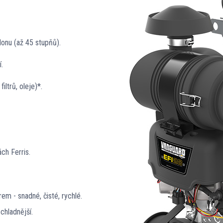
onu (až 45 stupňů).
í.
ltrů, oleje)*.
ch Ferris.
rem - snadné, čisté, rychlé.
chladnější.