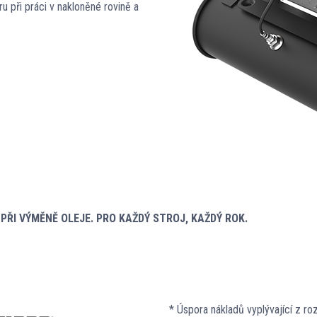
u při práci v nakloněné rovině a
PŘI VÝMĚNĚ OLEJE. PRO KAŽDÝ STROJ, KAŽDÝ ROK.
* Úspora nákladů vyplývající z ro