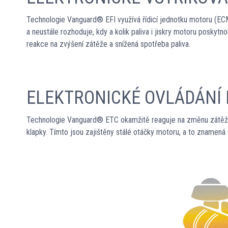
Technologie Vanguard® EFI využívá řídicí jednotku motoru (EC
a neustále rozhoduje, kdy a kolik paliva i jiskry motoru poskyt
reakce na zvýšení zátěže a snížená spotřeba paliva.
ELEKTRONICKÉ OVLÁDÁNÍ
Technologie Vanguard® ETC okamžitě reaguje na změnu zátěže mo
klapky. Tímto jsou zajištěny stálé otáčky motoru, a to znamená st