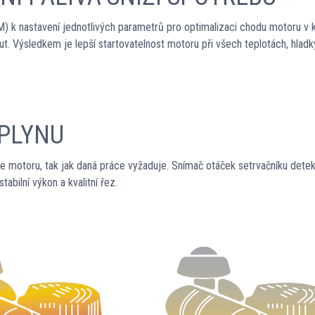
M) k nastavení jednotlivých parametrů pro optimalizaci chodu motoru v
nout. Výsledkem je lepší startovatelnost motoru při všech teplotách, hl
 PLYNU
toru, tak jak daná práce vyžaduje. Snímač otáček setrvačníku detekuje j
abilní výkon a kvalitní řez.