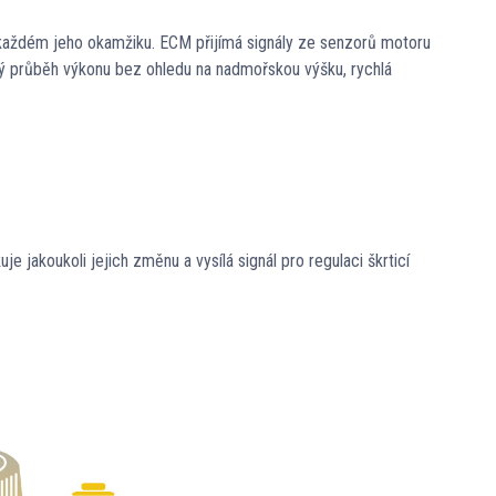
 každém jeho okamžiku. ECM přijímá signály ze senzorů motoru
adký průběh výkonu bez ohledu na nadmořskou výšku, rychlá
akoukoli jejich změnu a vysílá signál pro regulaci škrticí