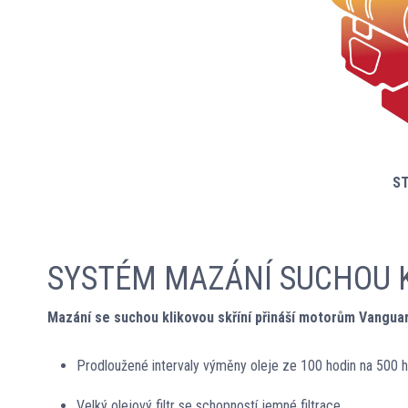
S
SYSTÉM MAZÁNÍ SUCHOU K
Mazání se suchou klikovou skříní přináší motorům Vangua
Prodloužené intervaly výměny oleje ze 100 hodin na 500 h
Velký olejový filtr se schopností jemné filtrace.