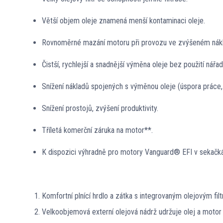
Větší objem oleje znamená menší kontaminaci oleje.
Rovnoměrné mazání motoru při provozu ve zvýšeném nákl
Čistší, rychlejší a snadnější výměna oleje bez použití nářad
Snížení nákladů spojených s výměnou oleje (úspora práce, fi
Snížení prostojů, zvýšení produktivity.
Tříletá komerční záruka na motor**.
K dispozici výhradně pro motory Vanguard® EFI v sekačká
Komfortní plnící hrdlo a zátka s integrovaným olejovým filt
Velkoobjemová externí olejová nádrž udržuje olej a motor 