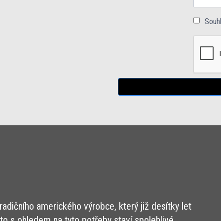
Souh
adičního amerického výrobce, který již desítky let
to s ohledem na tyto potřeby staví spolehlivé