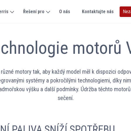
erris
Řešení pro
O nás
Kontaktujte nás
Nez
echnologie motorů
 různé motory tak, aby každý model měl k dispozici odpovíd
grovanými systémy a pokročilými technologiemi, díky ni
nadmořskou výšku a další podmínky. Údržba těchto motorů
sečení.
Í PALIVA SNÍŽÍ SPOTŘEBU