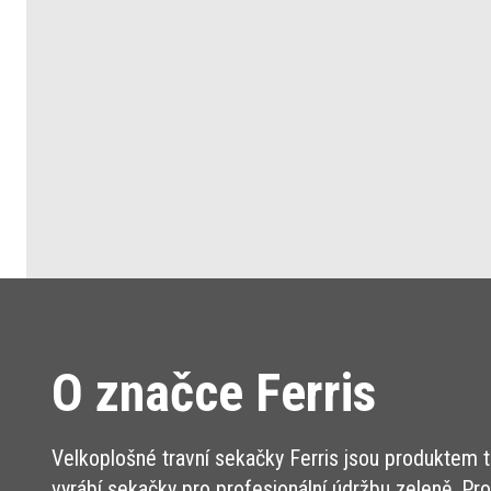
O značce Ferris
Velkoplošné travní sekačky Ferris jsou produktem tr
vyrábí sekačky pro profesionální údržbu zeleně. Pro