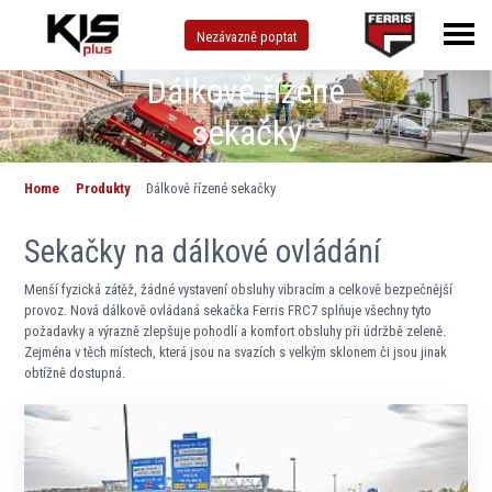
Nezávazně poptat
Dálkově řízené
sekačky
Home
Produkty
Dálkově řízené sekačky
Sekačky na dálkové ovládání
Menší fyzická zátěž, žádné vystavení obsluhy vibracím a celkově bezpečnější
provoz. Nová dálkově ovládaná sekačka Ferris FRC7 splňuje všechny tyto
požadavky a výrazně zlepšuje pohodlí a komfort obsluhy při údržbě zeleně.
Zejména v těch místech, která jsou na svazích s velkým sklonem či jsou jinak
obtížně dostupná.