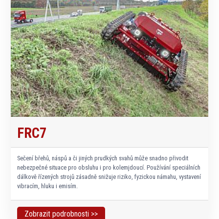
FRC7
Sečení břehů, náspů a či jiných prudkých svahů může snadno přivodit
nebezpečné situace pro obsluhu i pro kolemjdoucí. Používání speciálních
dálkově řízených strojů zásadně snižuje riziko, fyzickou námahu, vystavení
vibracím, hluku i emisím.
Zobrazit podrobnosti